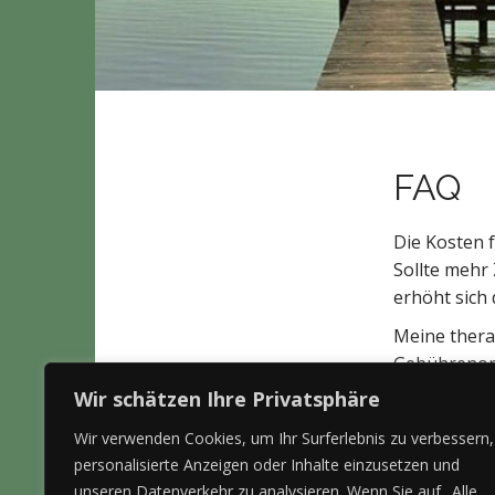
t
FAQ
Die Kosten 
Sollte mehr
erhöht sich
Meine thera
Gebührenord
Zusatzversi
Wir schätzen Ihre Privatsphäre
Behandlungs
Wir verwenden Cookies, um Ihr Surferlebnis zu verbessern,
Kosten für 
personalisierte Anzeigen oder Inhalte einzusetzen und
unseren Datenverkehr zu analysieren. Wenn Sie auf „Alle